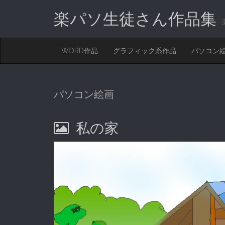
楽パソ生徒さん作品集
M
S
WORD作品
グラフィック系作品
パソコン
K
A
I
I
P
T
N
O
パソコン絵画
M
C
O
E
N
私の家
N
T
E
U
N
T