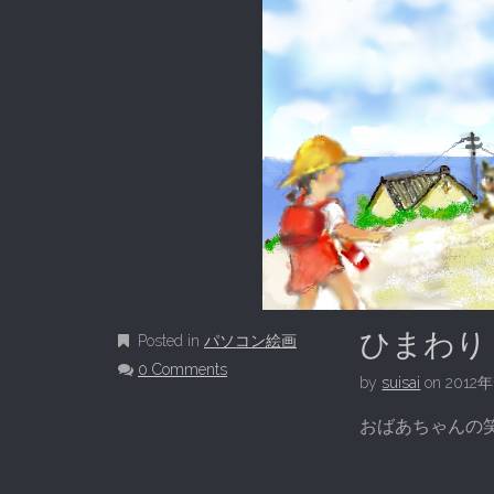
ひまわり
Posted in
パソコン絵画
0 Comments
by
suisai
on
2012
おばあちゃんの