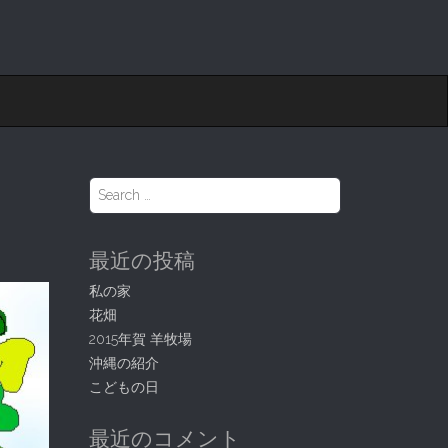
S
e
a
r
最近の投稿
c
h
私の家
f
花畑
o
r
2015年賀 羊牧場
:
沖縄の紹介
こどもの日
最近のコメント