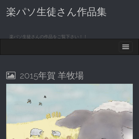
楽パソ生徒さん作品集
楽パソ生徒さんの作品をご覧下さい！！
M
S
K
A
I
I
P
T
N
O
2015年賀 羊牧場
M
C
O
E
N
N
T
E
U
N
T