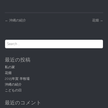
P
←
沖縄の紹介
花畑
→
o
s
t
S
e
n
a
a
r
最近の投稿
c
v
h
i
私の家
f
花畑
g
o
r
2015年賀 羊牧場
a
:
沖縄の紹介
t
こどもの日
i
o
最近のコメント